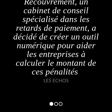
Recouvr'up est une
excellente nouvelle !
Les entreprises vont
enfin pouvoir donner
l
un second souffle à leur
trésorerie en
récupérant beaucoup
plus facilement leurs
impayés.
FINYEAR