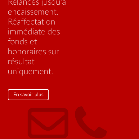
Pilotage des
procédures
judiciaires, réseau
national
d’huissiers et
d’avocats,
honoraires sur
encaissement
En savoir plus