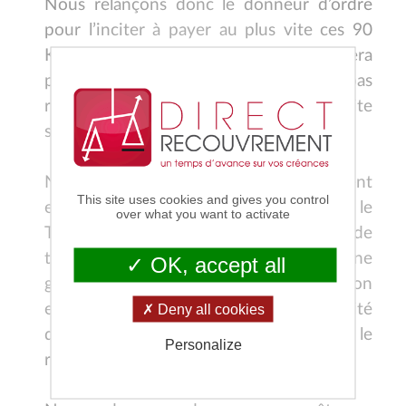
Nous relançons donc le donneur d’ordre
pour l’inciter à payer au plus vite ces 90
K€. Un échéancier de paiement nous sera
X
proposé, mais ne sera finalement pas
retenu. Un recouvrement au plus vite
s’impose.
Nous décidons donc de forcer le paiement
This site uses cookies and gives you control
et engageons une action en Référé près le
over what you want to activate
Tribunal de Commerce. Les délais de
traitement sont rapides mais ne
OK, accept all
garantissent pas pour autant le bon
encaissement de la créance. L’insolvabilité
Deny all cookies
du débiteur menace en effet le
Personalize
recouvrement.