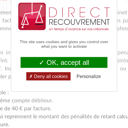
ment, la nouvelle version de l'application du cabinet
 facturer et relancer les pénalités de retard dues pa
erce (sociétés, entreprises individuelles, profes
This site uses cookies and gives you control over
what you want to activate
és initiales, à savoir le calcul du montant des péna
d’int. légal, taux REFI de la BCE majoré de 10 point
OK, accept all
if. Inutile donc de se débattre avec calculatrice ou
Deny all cookies
Personalize
uler pour vous les pénalités de retard.
le :
même compte débiteur.
 de 40 € par facture.
i reprennent le montant des pénalités de retard calcu
ure.