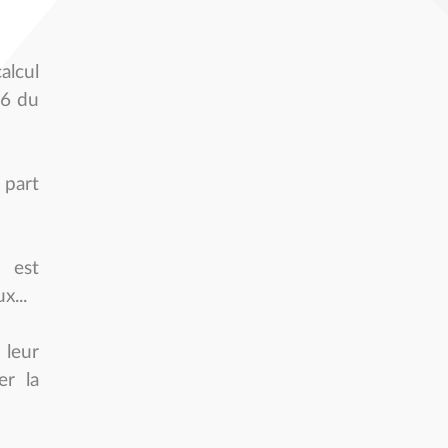
alcul
-6 du
 part
e est
x...
 leur
er la