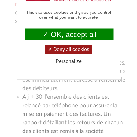
recouvrement externalisé
. L’opération se
This site uses cookies and gives you control
déroule à chaque fin de mois selon un
over what you want to activate
scénario bien défini :
OK, accept all
A j +20 date de facture, la société
adresse à notre cabinet sous format
Deny all cookies
Excel la balance clients ainsi qu’une
Personalize
copie pdf des factures correspondantes.
Un 1er courrier de « rappel d’échéance »
est immédiatement adressé à l’ensemble
des débiteurs,
A j + 30, l’ensemble des clients est
relancé par téléphone pour assurer la
mise en paiement des factures. Un
rapport détaillant les retours de chacun
des clients est remis à la société