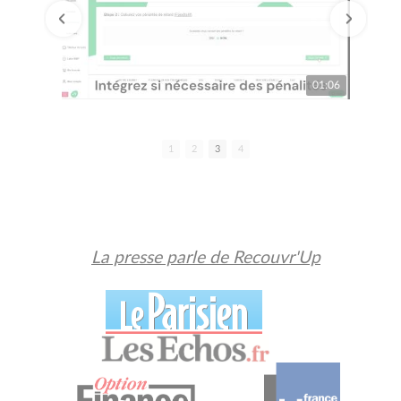
01:06
01:08
1
2
3
4
La presse parle de Recouvr'Up