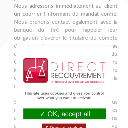
Nous adressons immédiatement au client
un courrier l’informant du mandat confié.
Nous prenons contact également avec la
banque du tiré pour rappeler leur
obligation d’avertir le titulaire du compte
des sanctions encourues en cas
X
d’opposition abusive (art. L 131-35 du
CMF). Nous en profitons pour convaincre
le banquier d’appeler le débiteur et lui faire
entendre raison en procédant à la
mainlevée de l’opposition.
This site uses cookies and gives you control
over what you want to activate
Sans retour après une semaine, nous
récupérons les coordonnées téléphoniques
OK, accept all
du client et l’appelons. Nous l’informons
que l’opposition formulée est abusive
Deny all cookies