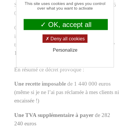
This site uses cookies and gives you control
Soit une recette que je devrais percevoir de 36
over what you want to activate
000 * 40 euros = 1 440 000 euros
OK, accept all
Cette recette supporte la TVA (c’est une
indemnité forfaitaire, comme le serait un
Deny all cookies
transport ou un emballage !) soit 1 440 000 *
Personalize
19.60% = 282 240 euros
En résumé ce décret provoque :
Une recette imposable
de 1 440 000 euros
(même si je ne l’ai pas réclamée à mes clients ni
encaissée !)
Une TVA supplémentaire à payer
de 282
240 euros