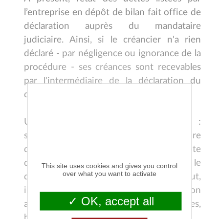
l’entreprise en dépôt de bilan fait office de
déclaration auprès du mandataire
judiciaire. Ainsi, si le créancier n'a rien
déclaré - par négligence ou ignorance de la
procédure - ses créances sont recevables
par l'intermédiaire de la déclaration du
X
débiteur.
Un conseil toutefois aux créanciers :
s’assurer auprès du mandataire judiciaire
que sa créance a bien été prise en compte
dans la liste des dettes dressées par le
This site uses cookies and gives you control
over what you want to activate
débiteur, et pour le bon montant. A défaut,
il faudra adresser une nouvelle déclaration
OK, accept all
accompagnée des justificatifs (factures,
bon de commande…).